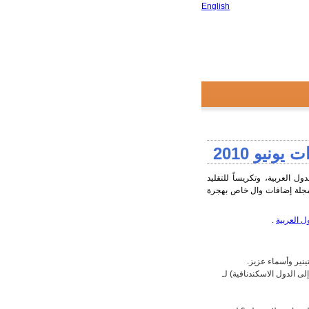
English
نيو 2010
 العربية، وتكريساً للتقليد
وال
خاص بهجرة
ول
العربية
.
ينير وأسماء عزيز.
ى الدول الاسكندنافية) لـ