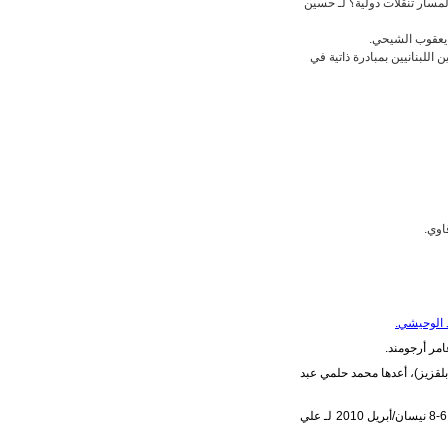
 لمسار تنقلات دولية؟ لـ حسين
ـ يعقوب الشيحي.
اللبنانيين بمبادرة ذاتية في
اوي.
د الوحيشي.
امر أرجومند.
 بلقزيز)، أعدها محمد حلمي عبد
وتضمن باب "مؤتمرات" تقرير عن: ندوة "البدو في الوطن العربي عبر العصور" القاهرة، 6-8 نيسان/أبريل 2010 لـ علي