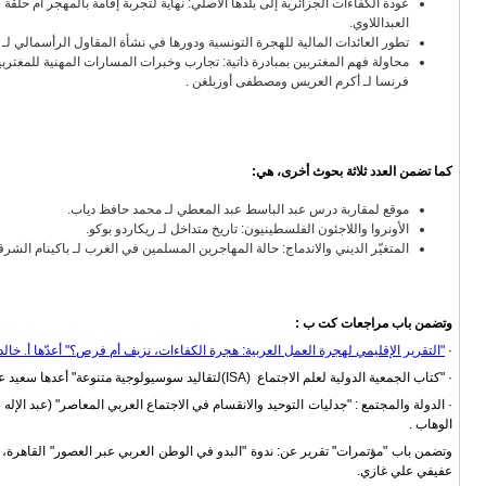
عودة الكفاءات الجزائرية إلى بلدها الأصلي: نهاية لتجربة إقامة بالمهجر أم حلقة
العبداللاوي.
تطور العائدات المالية للهجرة التونسية ودورها في نشأة المقاول الرأسمالي ل
محاولة فهم المغتربين بمبادرة ذاتية: تجارب وخبرات المسارات المهنية للمغتربين 
فرنسا لـ أكرم العريس ومصطفى أوزبلغن
.
كما تضمن العدد ثلاثة بحوث أخرى، هي:
موقع لمقاربة درس عبد الباسط عبد المعطي لـ محمد حافظ دياب.
الأونروا واللاجئون الفلسطينيون: تاريخ متداخل لـ ريكاردو بوكو.
المتغيّر الديني والاندماج: حالة المهاجرين المسلمين في الغرب لـ باكينام الشرق
وتضمن باب مراجعات كت
ب :
·
"التقرير الإقليمي لهجرة العمل العربية: هجرة الكفاءات، نزيف أم فرص؟" أعدّها
أ. خال
·
"كتاب الجمعية الدولية لعلم الاجتماع
(ISA)
لتقاليد سوسيولوجية متنوعة" أعدها سعيد ع
·
الدولة والمجتمع
: "جدليات التوحيد والانقسام في الاجتماع العربي المعاصر" (عبد الإله
الوهاب
.
عفيفي علي غازي.