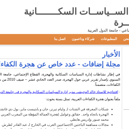
الســياســات السكــــــــانية
ـرة
اعي - جامعة الدول العربية
نحن
المطبوعات
شركاء وداعمون
اتصل بنا
الأخبار
مجلة إضافات - عدد خاص عن هجرة الكفاءات يو
في إطار نشاطات إدارة السياسات السكانية والهجرة، القطاع الإجتماعي، جامعة الدول
السنوي بإصدار تقرير عربي حول الهجرة،
صدر العدد الحادي عشر – صيف 2010 من مجلة إضافات
الكفاءات،
متضمناً:
·
افتتاحية للاستاذ خالد الوحيشي
مدير إدارة السياسات السكانية والهجرة في جامعة الد
ملفاً بعنوان هجرة الكفاءات العربية، تمثل بستة بحوث:
شبكات المعرفة في الشتات لـ وليام تيرنر، جان
و
بابتيست ماير، بول دي غاتشت
الهجرة باتجاه واحد.. حقائق وعوامل (هجرة العمالة المؤهلة من المغرب العربي إل
محمد صبور وإدريس هابطي.
مجالات مساهمة الباحثين الاجتماعيين العرب في الخارج لـ عبد القادر لطرش.