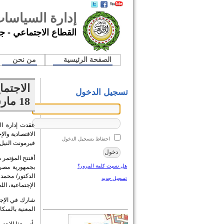
إدارة السياسات
القطاع الاجتماعي - جا
الصفحة الرئيسية
من نحن
تسجيل الدخول
18 مارس/آذار 2015
عقدت إدارة ال
احتفاظ بتسجيل الدخول
فيرمونت النيل 
أفتتح المؤتمر 
هل نسيت كلمة المرور؟
بجمهورية مصر ا
الدكتور/ محمد 
تسجيل جديد
الإجتماعية، الل
المعنية بالسكا