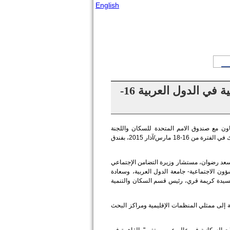
English
الاجتماع السادس عشر للمجالس واللجان السكانية الوطنية في الدول العربية 16-
اون مع صندوق الامم المتحدة للسكان واللجنة
الاقتصادية والإجتماعية لغربي آسيا، الاجتماع السادس عشر لرؤساء المجالس واللجان الوطنية للسكان وذلك في الفترة من 16-18 مارس/آذار 2015، بفندق
 مسعد رضوان، مستشار وزيرة التضامن الإجتماعي
ؤون الاجتماعية- جامعة الدول العربية، وسعادة
 السيدة كريمة قري، رئيس قسم السكان والتنمية
، بالإضافة إلى ممثلي المنظمات الإقليمية ومراكز البحث