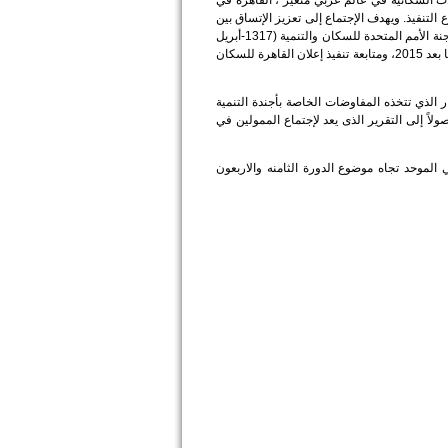
ولات السكانية في عالم عربي متغير"، القاهرة في
لان القاهرة للسكان والتنمية 2013 الذي إنبثق عنه موضوع التنفيذ. ويهدف الإجتماع إلى تعزيز الإتساق بين
المواقف الوطنية والإقليمية بشأن أولويات السكان بهدف التحضير لمشاركة الدول العربية في الدورة 48 للجنة الأمم المتحدة للسكان والتنمية (1317-أبريل
2015)، ومتابعة العمليات الجارية على المستويين العالمي والإقليمي لصياغة أجندة التنمية العالمية الجديدة ما بعد 2015، ومتابعة تنفيذ إعلان القاهرة للسكان
ات الصلة بمواضيع جلسات لجنة السكان والتنمية للامم المتحدة الدورة 48، والمسار الذي تتخذه المفاوضات الخاصة بأجندة التنمية
طلاقاً من التقرير التجميعي للأمين العام والمفاوضات الحكومية حول اجندة التنمية لما بعد 2015 وصولاً إلى التقرير الذى يعد لإجتماع الممولين في
الموحد تجاه موضوع الدورة الثامنه والاربعون