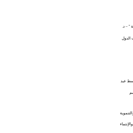
" – د.
الدول
سط عبد
مم
لتنموية
لإنتماء