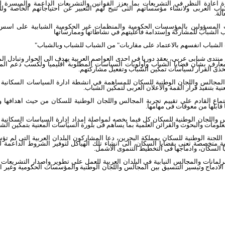
 اعادة النظر في التشريعات بما يعزز القوانين والتشريعات الداعمة والميسرة 
باب العربى ولانشاء مؤسساتهم التى تتيح لهم التعبير عن احتياجاتهم الخاصة ول
الة.
 المسؤولين بالمؤسسات الحكومية والمنظمات غير الحكومية الشبابية على اسس 
الشباب للمشاركة وإستدامة فاعليتهم في نشاطاتها وممارساتها
الشباب انفسهم بالاعتماد على مقاربات" من الشباب للشباب وبالشباب"
منتدى شبابى عربى، يعقد دوريا في احدى العواصم العربية يهدف الى الحوار وتبادل ال
معارف بشأن قضايا الشباب وأولويات السياسات المطلوبة اقليميا ولكسب دعم الم
ذى القرار لسياسات تمكين الشباب وتفعيل مشاركتهم.
لمجالس واللجان الوطنية للسكان للمساهمة في انشطة ادارة السياسات السكانية 
نية بتنفيذ قرار القمة والاعلان العربى لتمكين الشباب.
تماع القادم على تقييم تجربة المجالس واللجان الوطنية للسكان من حيث اهدافها و
ا قابلها من معوقات فى مهامها.
 واللجان الوطنية للسكان كل فيما يخصه لمواصلة إمداد إدارة السياسات السكانية 
معلومات والبحوث والقرائن العلمية بما يساهم فى بلورة السياسات المعنية بتمكين الش
ء اللجنة الوطنية للسكان بمملكة البحرين، دعا المشاركون البلدان العربية التى لم ت
ة متخصصة تعنى بقضايا السكان، الى انشاء تلك الهياكل لتوفير الشروط الداعمة 
ا السكان، وادماجها فى التخطيط التنموى الاشمل.
برلمانات والمجالس النيابية فى البلدان العربية للعمل على
تطوير واصدار التشريعات 
الادماج وتيسير التنسيق بين المجالس واللجان الوطنية والمؤسسات الحكومية وغير ا