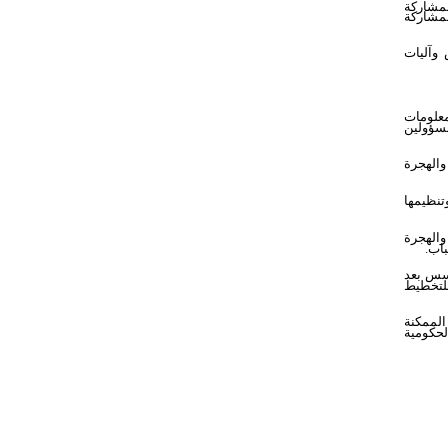
لمشاركة
لمشاركة
وآليات
معلومات
سؤولين
والهجرة
تنظيمها
والهجرة
باب.
ؤسس بعد
للتخطيط
الممكنة
لحكومية