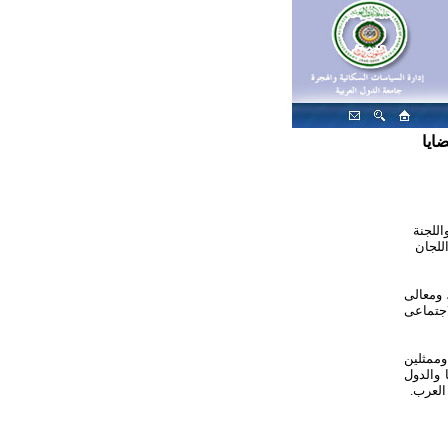
ايا
اللجنة
للجان
و
معالى
اجتماعى
وممثلين
 والدول
 العرب
.