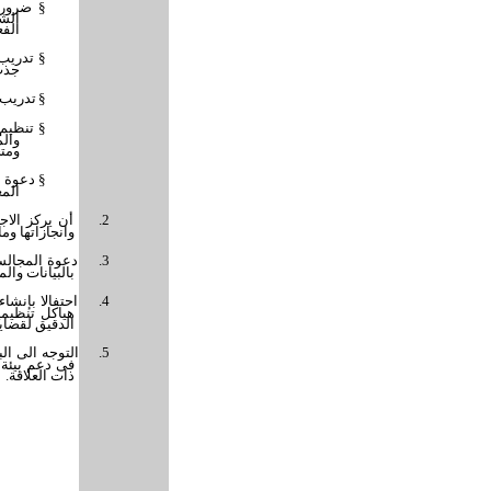
§
ضرورة
الش
الفع
§
تدريب
جذب 
§
تدريب 
§
تنظيم 
وال
ومتخ
§
دعوة ا
المع
2.
أن يركز الاج
وانجازاتها وم
3.
دعوة المجالس
بالبيانات وال
4.
احتفالا بإنشا
هياكل تنظيمي
الدقيق لقضاي
5.
التوجه الى ال
فى دعم بيئة 
ذات العلاقة.