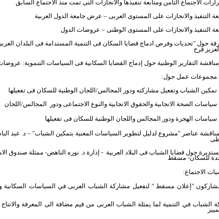
ات الاجتماع الثامن ومتابعة تنفيذها والانجازات التى تمت منذ الاجتماع السابق
عة التنفيذ والانجازات على المستوى العربى – عرض جامعة الدول العربية
عة التنفيذ والانجازات على المستوى الوطنى – عروضات الدول
 حول "تحديات وفرص ادماج قضايا السكان فى التنمية المستدامة فى البلدان العربية 
لعزيز فرح
قشة التقارير الوطنية حول إدماج القضايا السكانية فى السياسات التنموية:
عروضات 
تمكين الشباب وتفعيل مشاركته ودور المجالس/اللجان الوطنية للسكان فى تفعيلها
سياسات الصحة الانجابية والحقوق الانجابية والنوع الاجتماعى ودور
المجالس/اللجان
سياسات الهجرة ودور المجالس واللجان الوطنية للسكان فى تفعيلها
اقشة عناصر "مشروع لدليل لتطوير السياسات المعنية بتمكين الشباب" – د. عبد البا
طى
تديرة حول قضايا الشباب فى البلاد العربية
- إدارة د. نوره الناهض- ممثلة صندوق الا
دة للسكان- مسقط
يات الاجتماع:
شاركون "إعلان مسقط " لتفعيل مشاركة الشباب العربى في السياسات السكانية وا
 الشباب في التنمية لما يمثلة الشباب العربى من قيم مضافة الى المعرفة والانتاج وا
مييز