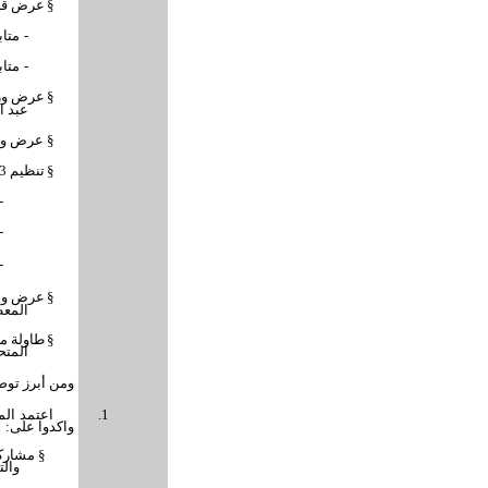
§
عرض قرار
-
متاب
-
متاب
§
عرض ورقة
عبد ا
§
عرض ومنا
§
تنظيم 3 مجموعات عمل حول:
-
-
-
§
عرض ومن
المع
§
طاولة مس
المتح
ومن أبرز توص
1.
اعتمد الم
واكدوا على:
§
مشاركة
والت