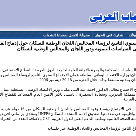
لسنوي التاسع لرؤساء المجالس/ اللجان الوطنية للسكان حول إدماج القض
ى السياسات التنموية ودور اللجان والمجالس الوطنية للسكان
سياسات السكانية والهجرة بالامانة العامة لجامعة الدول العربية / القطاع الاجتماعى،
و
ان
/
وزارة الاقتصاد الوطنى بسلطنة عمان
الاجتماع السنوى
التاسع
لرؤساء المجالس وا
ان بمدنية
مسقط وذلك خلال الفترة من 18-20 ديسمبر 2006.
ح الاجتماع معالى الدكتور احمد عبد النبى مكى، وزير الاقتصاد الوطنى
بسلطنة عمان،
بمملكة البحرين، وسعادة
السفيرة / نانسى باكير الامين العام المساعد للقطاع ال
العربية .
ك
فى الاجتماع
رؤساء وفود المجالس واللجان الوطنية للسكان من 16 دولة عربية
 واقليمية فى مقدمتها صندوق الامم المتحدة للسكان
UNFPA
ومنتدى برلمانى افريقيا
مة الصحة العالمية ومكتب الدعم الفنى للدول العربية
CST
بالاضافة الىعدد من الخبراء
اع
الثامن
ل
رؤساء المجالس واللجان الوطنية عبر جلساته: