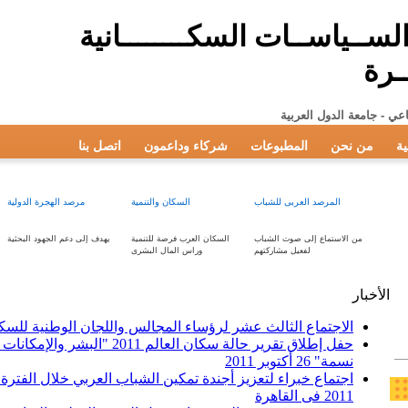
الســياســات السكــــــــانية
ـرة
عي - جامعة الدول العربية
ية
من نحن
المطبوعات
شركاء وداعمون
اتصل بنا
المرصد العربى للشباب
السكان والتنمية
مرصد الهجرة الدولية
من الاستماع إلى صوت الشباب
السكان العرب فرصة للتنمية
يهدف إلى دعم الجهود البحثية
لفعيل مشاركتهم
وراس المال البشرى
الأخبار
الاجتماع الثالث عشر لرؤساء المجالس واللجان الوطنية للسكان 14-16 نوفمبر 
نسمة" 26 أكتوبر 2011
2011 فى القاهرة