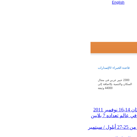
English
قاعدة الخبراء /الإصدارات
2300 خبير عربي فى مجال
السكان والتنمية بإلاضافة إلى
44000 وثيقة
2011
حفل إطلاق تقرير حالة سكان العالم 2011 "البشر والإمكانات في عالم تعداده 7 بلايين
اجتماع خبراء لتعزيز أجندة تمكين الشباب العربي خلال الفترة من 25-27 أيلول / سبتمبر