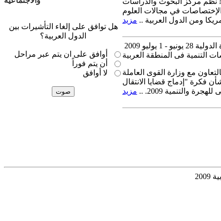
والاجتماعية
نظم مركز البحوث والدراسات MERC الإجتماع الثاني لمجموعة المبادرة لإنشاء جمعية جالية الباحثين في العلوم الإجتماعية، وذلك في
2 مشارك من الباحثين من مختلف الإختصاصات في مجالات العلوم
ريكا ومن الدول العربية ..
مزيد
هل توافق على إلغاء التأشيرات بين
الدول العربية؟
 1 يوليو 2009
أوافق على ان يتم عبر مراحل
ات التنمية فى المنطقة العربية
أن يتم فوراً
لتعاون مع وزارة القوى العاملة
لا أوافق
ن فكرة "إدماج قضايا الانتقال
 والتنمية 2009. ..
مزيد
200