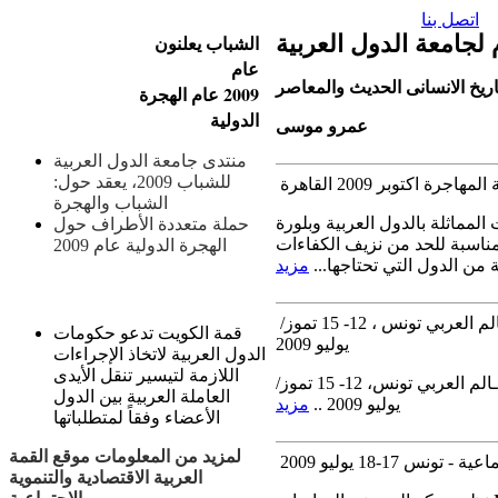
اتصل بنا
 لجامعة الدول العربية
الشباب يعلنون
عام
2009 عام الهجرة
الدولية
عمرو موسى
منتدى جامعة الدول العربية
للشباب 2009، يعقد حول:
ة اكتوبر 2009 القاهرة
الشباب والهجرة
مماثلة بالدول العربية وبلورة
حملة متعددة الأطراف حول
مناسبة للحد من نزيف الكفاءات
الهجرة الدولية عام 2009
 من الدول التي تحتاجها...
مزيد
قرارات القمة التنموية
ندوة أعضاء البرلمان العربي الانتقالي والحلقة العلمية الثانية حول قضايا اللجوء والنزوح والهجرة في العـالم العربي تونس ، 12- 15 تموز/
قمة الكويت تدعو حكومات
يوليو 2009
الدول العربية لاتخاذ الإجراءات
اللازمة لتيسير تنقل الأيدى
ندوة أعضاء البرلمان العربي الانتقالي والحلقة العلمية الثانية حول قضايا اللجوء والنزوح والهجرة في العـالم العربي تونس، 12- 15 تموز/
العاملة العربية بين الدول
يوليو 2009 ..
مزيد
الأعضاء وفقاً لمتطلباتها
لمزيد من المعلومات موقع القمة
1-18 يوليو 2009
العربية الاقتصادية والتنموية