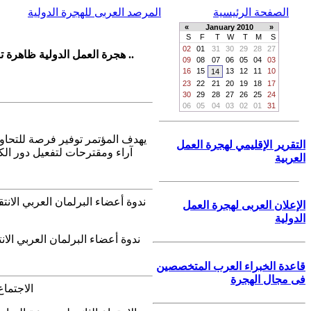
الصفحة الرئيسية
المرصد العربى للهجرة الدولية
»
January 2010
«
S
F
T
W
T
M
S
02
01
31
30
29
28
27
هجرة العمل الدولية ظاهرة تاريخية لم تنقطع ولم تنحسر إلى حد العدم فى أى مرحلة من مراحل التاريخ الانسانى الحديث والمعاصر ..
09
08
07
06
05
04
03
16
15
13
12
11
10
14
23
22
21
20
19
18
17
30
29
28
27
26
25
24
06
05
04
03
02
01
31
يهدف المؤتمر توفير فرصة للتحاور
التقرير الإقليمي لهجرة العمل
آراء ومقترحات لتفعيل دور الك
العربية
الإعلان العربى لهجرة العمل
الدولية
قاعدة الخبراء العرب المتخصصين
فى مجال الهجرة
الاجتماع 